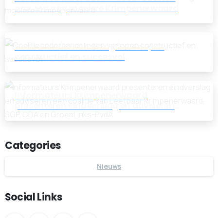
aan een nóg mooiere Krimpenerwaard
Coalitieonderhandelingen verlopen
constructief en succesvol
Informateurs Krimpenerwaard
presenteren eindverslag en adviseren
een coalitie van Leefbaar
Krimpenerwaard, SGP, CDA en
GroenLinks-PvdA
Categories
Nieuws
Social Links