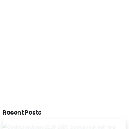
Start now
Want to learn how to code in 8
weeks?
Purchase Essentials
Recent Posts
Bestuursakkoord 2026-2030: bouwen