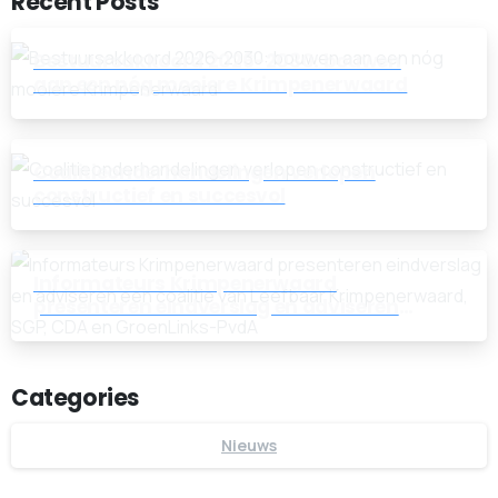
Recent Posts
Bestuursakkoord 2026-2030: bouwen
aan een nóg mooiere Krimpenerwaard
Coalitieonderhandelingen verlopen
constructief en succesvol
Informateurs Krimpenerwaard
presenteren eindverslag en adviseren
een coalitie van Leefbaar
Krimpenerwaard, SGP, CDA en
GroenLinks-PvdA
Categories
Nieuws