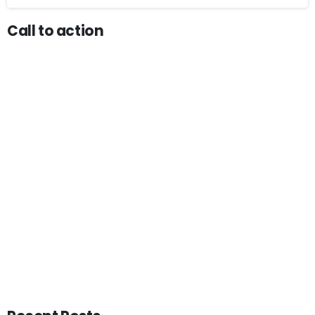
Call to action
Start now
Want to learn how to code in 8
weeks?
Purchase Essentials