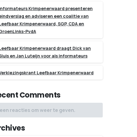
Informateurs Krimpenerwaard presenteren
eindverslag en adviseren een coalitie van
Leefbaar Krimpenerwaard, SGP, CDA en
GroenLinks-PvdA
Leefbaar Krimpenerwaard draagt Dick van
Sluis en Jan Luteijn voor als informateurs
Verkiezingskrant Leefbaar Krimpenerwaard
ecent Comments
een reacties om weer te geven.
rchives