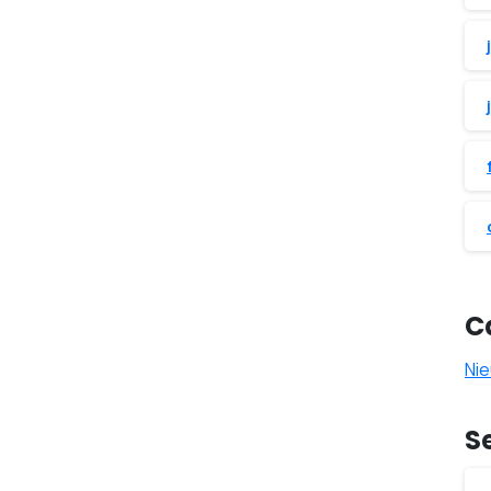
C
Ni
S