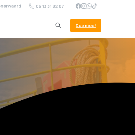
enerwaard
06 13 31 82 07
Doe mee!
Search