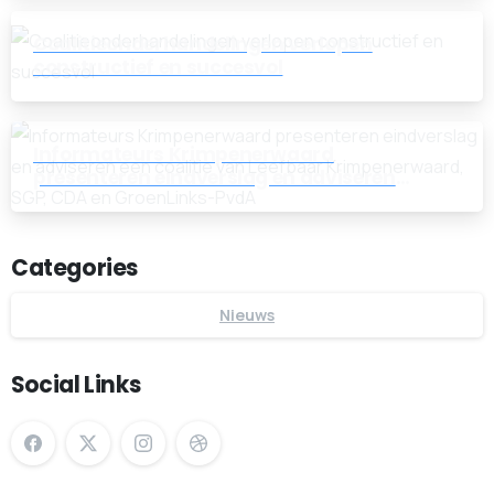
Coalitieonderhandelingen verlopen
constructief en succesvol
Informateurs Krimpenerwaard
presenteren eindverslag en adviseren
een coalitie van Leefbaar
Krimpenerwaard, SGP, CDA en
GroenLinks-PvdA
Categories
Nieuws
Social Links