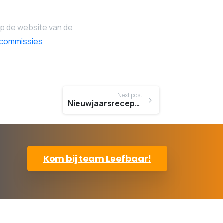
op de website van de
scommissies
Next post
Nieuwjaarsreceptie gemeente Krimpenerwaard op 9 januari
Kom bij team Leefbaar!