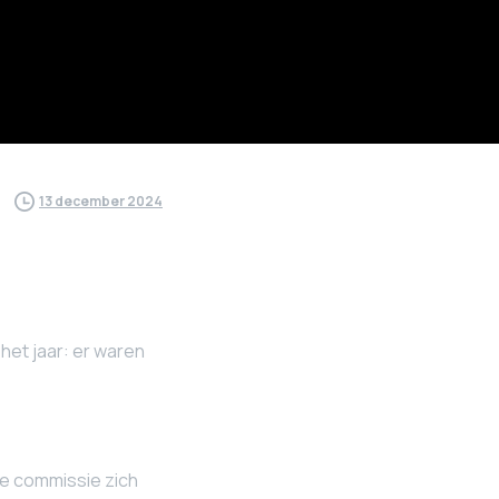
13 december 2024
het jaar: er waren
e commissie zich