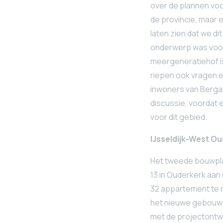
over de plannen voo
de provincie, maar e
laten zien dat we di
onderwerp was voor
meergeneratiehof i
riepen ook vragen e
inwoners van Berga
discussie, voordat 
voor dit gebied.
IJsseldijk-West O
Het tweede bouwpla
13 in Ouderkerk aa
32 appartement te r
het nieuwe gebouw.
met de projectontw