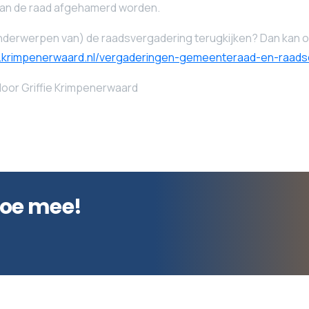
 van de raad afgehamerd worden.
onderwerpen van) de raadsvergadering terugkijken? Dan kan 
krimpenerwaard.nl/vergaderingen-gemeenteraad-en-raad
oor Griffie Krimpenerwaard
doe mee!