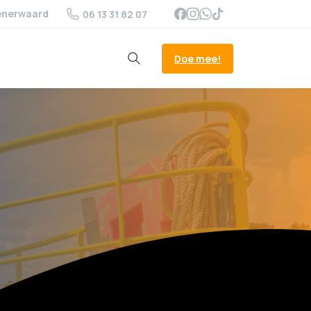
enerwaard
06 13 31 82 07
Doe mee!
Search