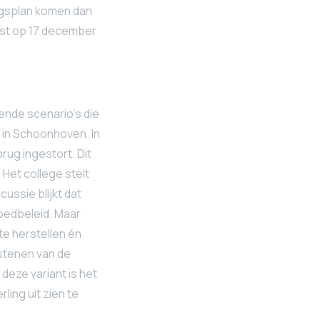
ngsplan komen dan
ist op 17 december
ende scenario’s die
 in Schoonhoven. In
ug ingestort. Dit
 Het college stelt
cussie blijkt dat
goedbeleid. Maar
 te herstellen én
 stenen van de
deze variant is het
ing uit zien te