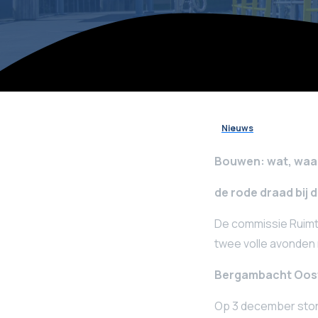
Nieuws
Bouwen: wat, waar
de rode draad bij
De commissie Ruimte
twee volle avonden
Bergambacht Oos
Op 3 december ston