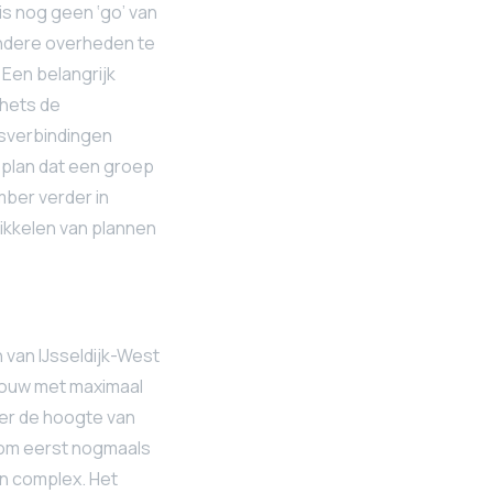
s nog geen ‘go’ van
 andere overheden te
 Een belangrijk
chets de
rsverbindingen
 plan dat een groep
ber verder in
wikkelen van plannen
van IJsseldijk-West
bouw met maximaal
ver de hoogte van
 om eerst nogmaals
n complex. Het