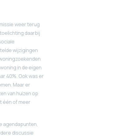
mmissie weer terug
oelichting daarbij
sociale
telde wijzigingen
ge woningzoekenden
 woning in de eigen
aar 40%. Ook was er
komen. Maar er
zen van huizen op
t één of meer
ge agendapunten,
dere discussie