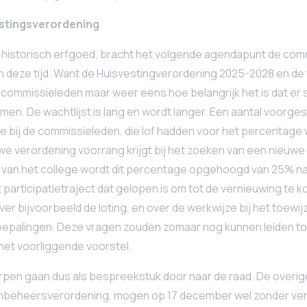
stingsverordening
ar historisch erfgoed, bracht het volgende agendapunt de co
n deze tijd. Want de Huisvestingverordening 2025-2028 en de t
commissieleden maar weer eens hoe belangrijk het is dat er 
men. De wachtlijst is lang en wordt langer. Een aantal voorges
de bij de commissieleden, die lof hadden voor het percenta
we verordening voorrang krijgt bij het zoeken van een nieuwe
el van het college wordt dit percentage opgehoogd van 25% n
 participatietraject dat gelopen is om tot de vernieuwing te 
er bijvoorbeeld de loting, en over de werkwijze bij het toewij
bepalingen. Deze vragen zouden zomaar nog kunnen leiden to
et voorliggende voorstel.
rpen gaan dus als bespreekstuk door naar de raad. De overi
beheersverordening, mogen op 17 december wel zonder ver