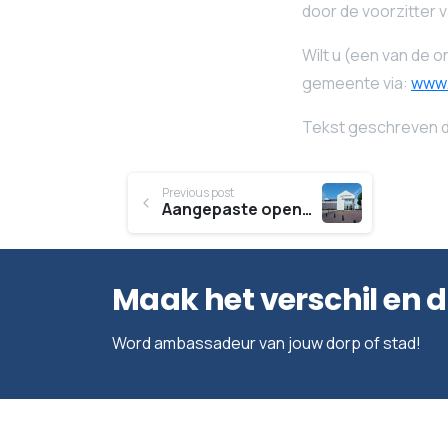
door de voorzitter
Wilt u (een van de 
gemeente via:
www.
Tekst geschreven d
Continue
Previous post
Aangepaste openingstijden Klant Contact Centrum (KCC) gemeente rond feestdagen
Reading
Maak het verschil en 
Word ambassadeur van jouw dorp of stad!