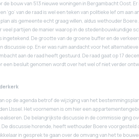
r de bouw van 513 nieuwe woningen in Bergambacht Oost. Er i
en ‘go’ van de raad is wel een teken van politieke lef om aan
t plan als gemeente echt graag willen, aldus wethouder Boere.
 veel partijen de manier waarop in de stedenbouwkundige s
s ingetekend. De grootte van de groene buffer en de verkee
n discussie op. En er was ruim aandacht voor het alternatieve
mbacht aan de raad heeft gestuurd. De raad gaat op 17 decem
er een besluit genomen wordt over het wel of niet verder ont
uderkerk
n op de agenda betrof de wijziging van het bestemmingsplan 
n den IJssel. Het voornemen is om hier een appartementenge
ealiseren. De belangrijkste discussie in de commissie ging o
 De discussie horende, heeft wethouder Boere voorgesteld
ikkelaar in gesprek te gaan over de omvang van het te bouwe