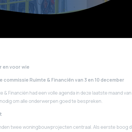
 en voor wie
 de commissie Ruimte & Financiën van 3 en 10 december
 & Financiën had een volle agenda in deze laatste maand van 
 nodig om alle onderwerpen goed te bespreken.
t
den twee woningbouwprojecten centraal. Als eerste boog d