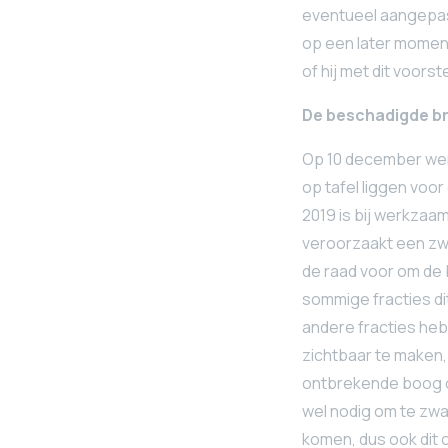
eventueel aangepas
op een later moment
of hij met dit voor
De beschadigde b
Op 10 december wer
op tafel liggen voo
2019 is bij werkza
veroorzaakt een zwak
de raad voor om de b
sommige fracties di
andere fracties hebb
zichtbaar te maken, 
ontbrekende boog on
wel nodig om te zwa
komen, dus ook dit 