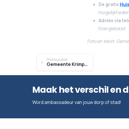
De gratis
Hui
mogelijkheden
Advies via te
Energieloket.
Foto en tekst: Gem
Continue
Previous post
Gemeente Krimpenerwaard zet deuren open tijdens BinnenKijken bij Bedrijven
Reading
Maak het verschil en 
Word ambassadeur van jouw dorp of stad!