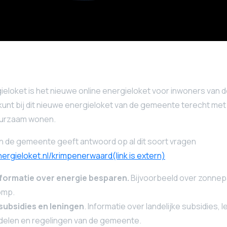
ieloket is het nieuwe online energieloket voor inwoners van
unt bij dit nieuwe energieloket van de gemeente terecht met
uurzaam wonen.
n de gemeente geeft antwoord op al dit soort vragen
rgieloket.nl/krimpenerwaard(link is extern)
nformatie
over energie besparen.
Bijvoorbeeld over zonnepa
omp.
subsidies en leningen
. Informatie over landelijke subsidies, 
delen en regelingen van de gemeente.