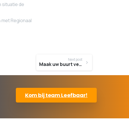
 situatie de
en met Regionaal
Next post
Maak uw buurt veiliger met de aanschaf van een AED
Kom bij team Leefbaar!