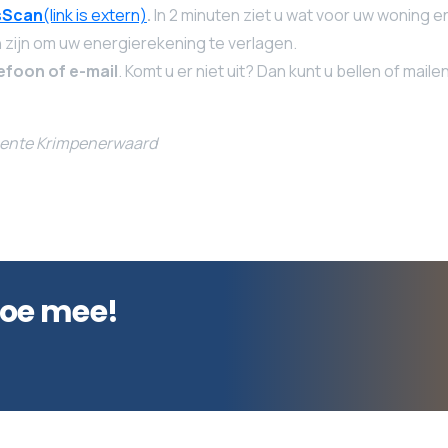
sScan
(link is extern)
.
In 2 minuten ziet u wat voor uw woning en
 zijn om uw energierekening te verlagen.
lefoon of e-mail
. Komt u er niet uit? Dan kunt u bellen of mail
eente Krimpenerwaard
doe mee!