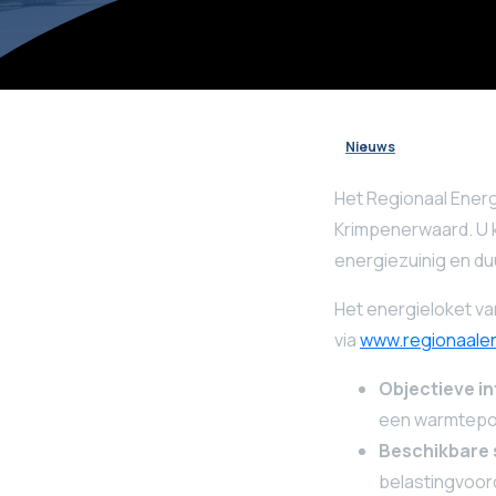
Nieuws
Het Regionaal Energ
Krimpenerwaard. U k
energiezuinig en d
Het energieloket va
via
www.regionaalene
Objectieve i
een warmtep
Beschikbare 
belastingvoor