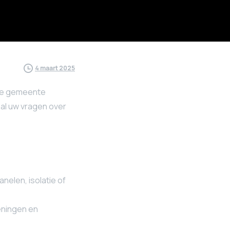
4 maart 2025
 de gemeente
 al uw vragen over
nelen, isolatie of
leningen en