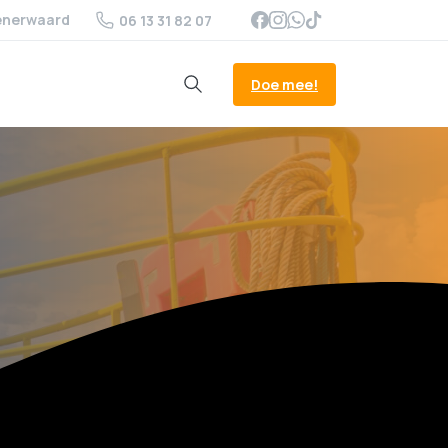
enerwaard
06 13 31 82 07
Doe mee!
Search