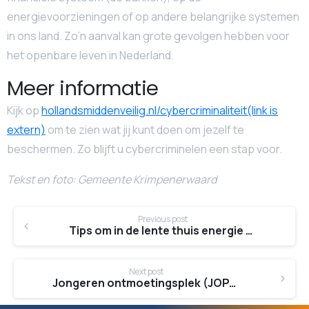
energievoorzieningen of op andere belangrijke systemen
in ons land. Zo’n aanval kan grote gevolgen hebben voor
het openbare leven in Nederland.
Meer informatie
Kijk op
hollandsmiddenveilig.nl/cybercriminaliteit(link is
extern)
om te zien wat jij kunt doen om jezelf te
beschermen. Zo blijft u cybercriminelen een stap voor.
Tekst en foto: Gemeente Krimpenerwaard
Continue
Previous post
Reading
Tips om in de lente thuis energie te besparen
Next post
Jongeren ontmoetingsplek (JOP) in Lekkerkerk geopend