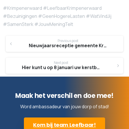
#Krimpenerwaard #LeefbaarKrimpenerwaard
#Bezuinigingen #GeenHogereLasten #WatVindJij
#SamenSterk #JouwMeningTelt
Continue
Previous post
Reading
Nieuwjaarsreceptie gemeente Krimpenerwaard op 9 januari
Next post
Hier kunt u op 8 januari uw kerstboom inleveren
Maak het verschil en doe mee!
Word ambassadeur van jouw dorp of stad!
Kom bij team Leefbaar!