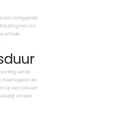
aard en omliggende
fsluiting met zich
he schade,
.
gsduur
rkorting van de
an maatregelen die
en op een robuust
rukkelijk worden