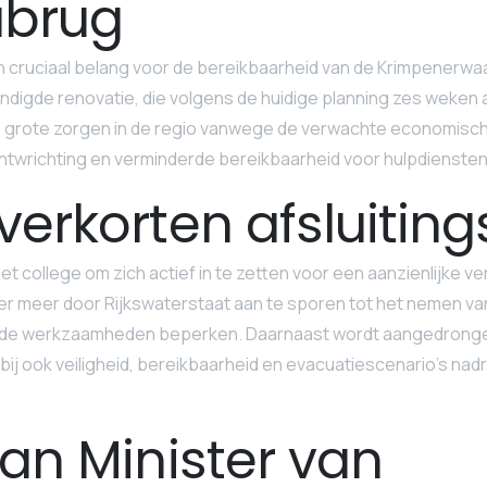
abrug
n cruciaal belang voor de bereikbaarheid van de Krimpenerw
ndigde renovatie, die volgens de huidige planning zes weken a
p grote zorgen in de regio vanwege de verwachte economisc
twrichting en verminderde bereikbaarheid voor hulpdiensten
verkorten afsluitin
t college om zich actief in te zetten voor een aanzienlijke ve
der meer door Rijkswaterstaat aan te sporen tot het nemen v
n de werkzaamheden beperken. Daarnaast wordt aangedrong
bij ook veiligheid, bereikbaarheid en evacuatiescenario’s nad
aan Minister van