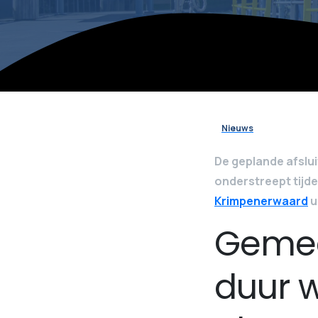
Nieuws
De geplande afslui
onderstreept tijd
Krimpenerwaard
u
Gemee
duur 