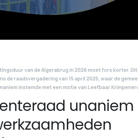
tingsduur van de Algerabrug in 2026 moet fors korter. Di
ens de raadsvergadering van 15 april 2025, waar de geme
naniem instemde met een motie van Leefbaar Krimpenerw
nteraad unaniem 
werkzaamheden