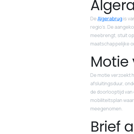
Alger
De
Algerabrug
is va
regio’s. De aangeko
meebrengt, stuit o
maatschappelijke on
Motie 
De motie verzoekt he
afsluitingsduur, on
de doorlooptijd va
mobiliteitsplan waar
meegenomen.
Brief 