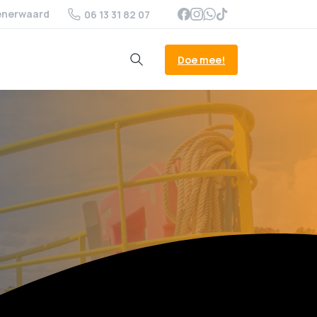
enerwaard
06 13 31 82 07
Doe mee!
Search