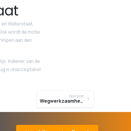
aat
r en Waterstaat,
 Ook wordt de motie
Krimpen aan den
ijs, indiener van de
ug is onacceptabel.
Next post
Wegwerkzaamheden aan de Veerweg in Bergambacht