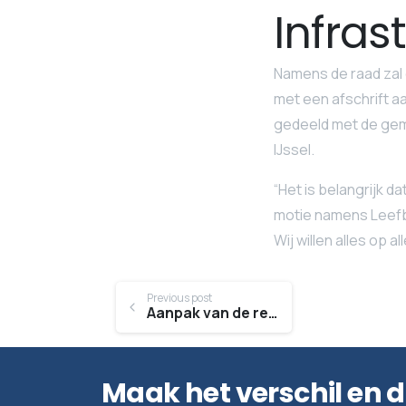
Infras
Namens de raad zal 
met een afschrift a
gedeeld met de gem
IJssel.
“Het is belangrijk d
motie namens Leefba
Wij willen alles op 
Continue
Previous post
Aanpak van de reuzenberenklauw
Reading
Maak het verschil en 