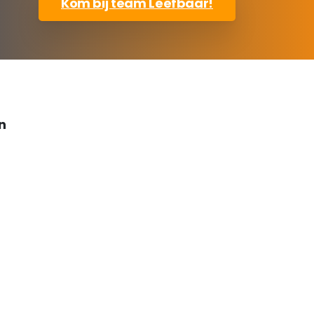
Kom bij team Leefbaar!
n
Verkiezingsprogramm
a