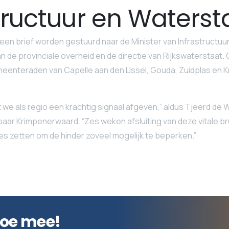
tructuur en Waterst
een brief worden gestuurd naar de Minister van Infrastructuu
an de provinciale overheid en de directie van Rijkswaterstaat.
eenteraden van Capelle aan den IJssel, Gouda, Zuidplas en 
at we als regio een krachtig signaal afgeven,” aldus Tjeerd de W
ar Krimpenerwaard. “Zes weken afsluiting van deze vitale br
alles zetten om de hinder zoveel mogelijk te beperken.”
doe mee!