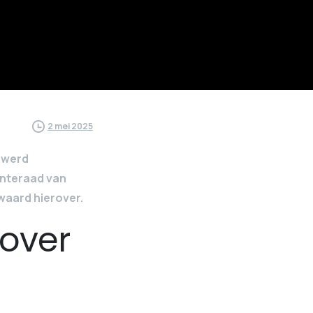
2 mei 2025
t werd
enteraad van
aard hierover.
over