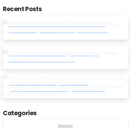
Recent Posts
Bestuursakkoord 2026-2030: bouwen
aan een nóg mooiere Krimpenerwaard
Coalitieonderhandelingen verlopen
constructief en succesvol
Informateurs Krimpenerwaard
presenteren eindverslag en adviseren
een coalitie van Leefbaar
Krimpenerwaard, SGP, CDA en
GroenLinks-PvdA
Categories
Nieuws