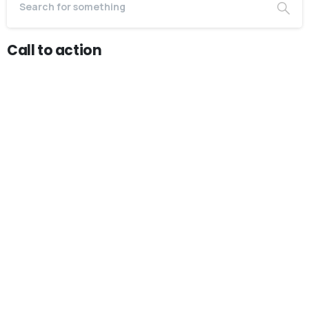
Call to action
Start now
Want to learn how to code in 8
weeks?
Purchase Essentials